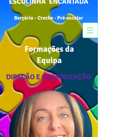
ESCOLINHA ENCANTADA
Berçário - Creche - Pré-escolar
Formações da
Equipa
DIREÇÃO E COORDENAÇÃO