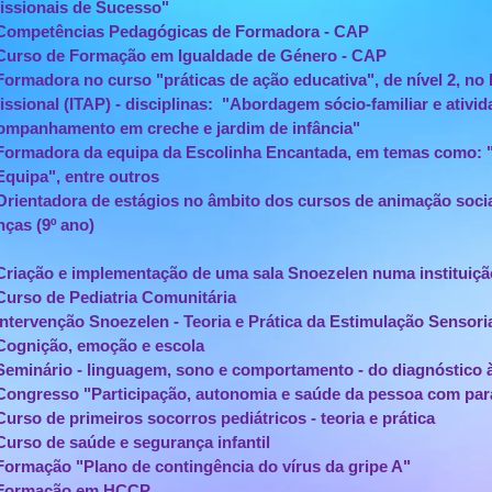
issionais de Sucesso"
ompetências Pedagógicas de Formadora - CAP
urso de Formação em Igualdade de Género - CAP
rmadora no curso "práticas de ação educativa", de nível 2, no In
issional (ITAP) - disciplinas: "Abordagem sócio-familiar e ativi
ompanhamento em creche e jardim de infância"
ormadora da equipa da Escolinha Encantada, em temas como: "A
quipa", entre outros
ientadora de estágios no âmbito dos cursos de animação socia
nças (9º ano)
riação e implementação de uma sala Snoezelen numa instituiçã
urso de Pediatria Comunitária
tervenção Snoezelen - Teoria e Prática da Estimulação Sensori
ognição, emoção e escola
eminário - linguagem, sono e comportamento - do diagnóstico 
ngresso "Participação, autonomia e saúde da pessoa com para
rso de primeiros socorros pediátricos - teoria e prática
rso de saúde e segurança infantil​
rmação "Plano de contingência do vírus da gripe A"
ormação em HCCP