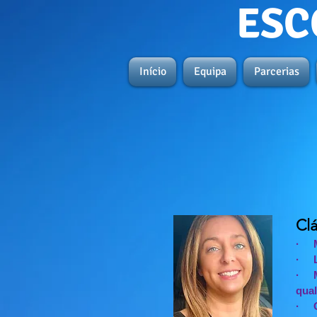
ESC
Início
Equipa
Parcerias
Clá
· Me
· L
· Me
qual
· Or