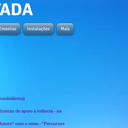
TADA
Ementas
Instalações
Mais
icodinâmica)
cnicas de apoio à infância - na
futuro" com o tema - "Percursos