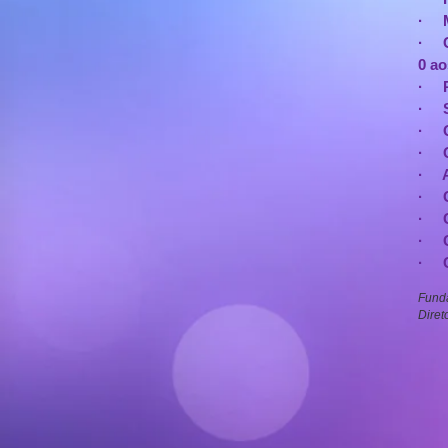
· M
· C
0 ao
· Pe
· Se
· Qu
· Qu
· At
· Cu
· Cu
· Cu
· Cu
Fund
Diret