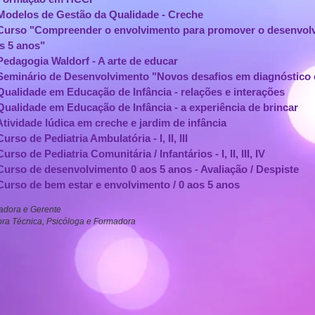
odelos de Gestão da Qualidade - Creche
urso "Compreender o envolvimento para promover o desenvolvim
s 5 anos"
dagogia Waldorf - A arte de educar
minário de Desenvolvimento "Novos desafios em diagnóstico e 
alidade em Educação de Infância - relações e interações
alidade em Educação de Infância - a experiência de brincar
ividade lúdica em creche e jardim de infância
rso de Pediatria Ambulatória - I, II, III
rso de Pediatria Comunitária / Infantários - I, II, III, IV
rso de desenvolvimento 0 aos 5 anos - Avaliação / Despiste
rso de bem estar e envolvimento / 0 aos 5 anos
adora e Gerente
ora Técnica, Psicóloga e Formadora