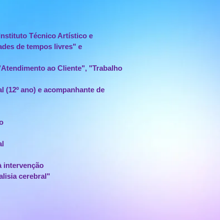
stituto Técnico Artístico e
dades de tempos livres" e
tendimento ao Cliente", "Trabalho
l (12º ano) e acompanhante de
o
al
à intervenção
lisia cerebral"