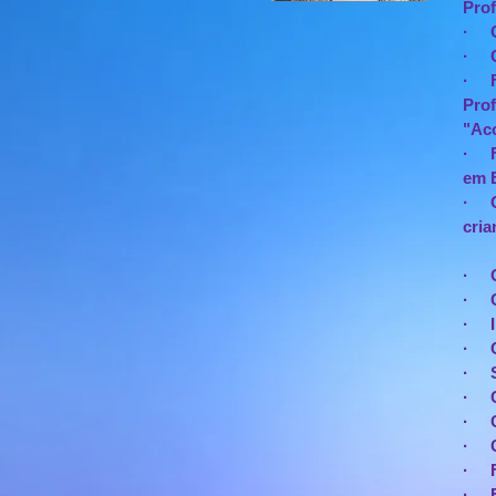
Prof
· C
· C
· Fo
Prof
"Ac
· F
em E
· Or
cria
· C
· C
· In
· C
· S
· Co
· Cu
· Cu
· Fo
· F