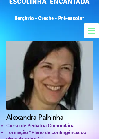
ESCOLINHA ENCANTADA
Berçário - Creche - Pré-escolar
Alexandra Palhinha
Curso de Pediatria Comunitária
Formação "Plano de contingência do