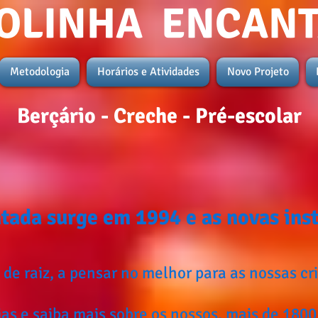
OLINHA ENCAN
Metodologia
Horários e Atividades
Novo Projeto
Berçário - Creche - Pré-escolar
tada surge em 1994 e as novas in
aiz, a pensar no melhor para as nossas cri
 saiba mais sobre os nossos, mais de 1800 