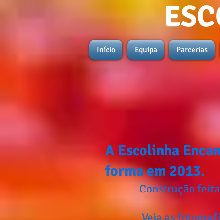
ESC
Início
Equipa
Parcerias
A Escolinha Encan
forma em 2013.
Construção feita de r
Veja as fotografias e