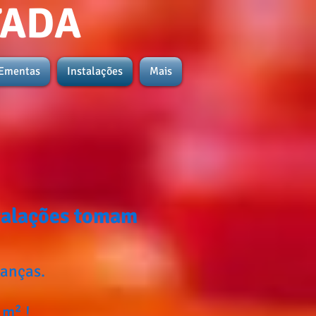
TADA
Ementas
Instalações
Mais
stalações tomam
anças.
m² !