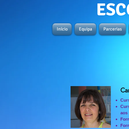
ESC
Início
Equipa
Parcerias
Car
Curs
Curs
aos 
Form
Form