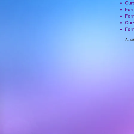
Curs
For
Form
Curs
For
Auxil