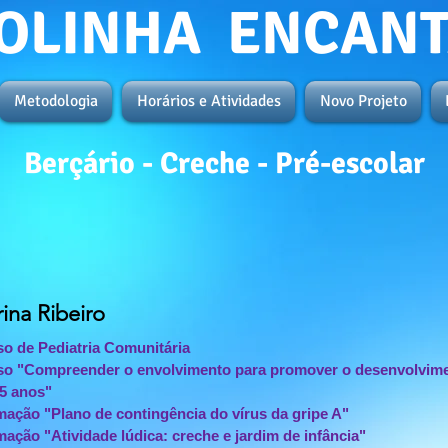
OLINHA ENCAN
Metodologia
Horários e Atividades
Novo Projeto
Berçário - Creche - Pré-escolar
ina Ribeiro
o de Pediatria Comunitária
o "Compreender o envolvimento para promover o desenvolviment
5 anos"
ação "Plano de contingência do vírus da gripe A"
ação "Atividade lúdica: creche e jardim de infância"