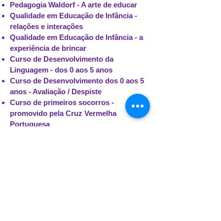
Pedagogia Waldorf - A arte de educar
Qualidade em Educação de Infância -
relações e interações
Qualidade em Educação de Infância - a
experiência de brincar
Curso de Desenvolvimento da
Linguagem - dos 0 aos 5 anos
Curso de Desenvolvimento dos 0 aos 5
anos - Avaliação / Despiste
Curso de primeiros socorros -
promovido pela Cruz Vermelha
Portuguesa
Curso de saúde e segurança infantil
Curso de primeiros socorros
pediátricos - teoria e prática
Formação "Plano de contingência do
vírus da gripe A"
Curso Pediatria Comunitária - I, II, III,
IV
Curso de Pediatria Ambulatória - I, II, III