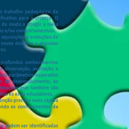
 trabalho pedagógico de
ficativo para a criança. O
, de modo a atingir a meta
vos e/ou comportamentais.
 aquisições e evoluções de
 novos desafios e algumas
res.
 profundos conhecimentos
a observação, avaliação e
o dos parâmetros esperados
s de desenvolvimento, as
lterações que também são
iliares e/ou educadores.
enção precoce mais rápida
iando os conhecimentos da
e podem ser identificadas