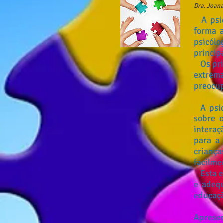
Dra. Joan
A psic
forma a
psicólo
princip
Os pr
extrema
preocup
A psic
sobre o
interaç
para a
crianç
facilme
Esta es
e adequ
educaçã
Apresen