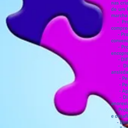
nas cri
de um 
marcha 
- Prob
compre
-
Pro
convenc
- Probl
encopre
- Dific
- Difi
ansieda
- Pertu
- Pertu
- Agit
- Dific
anorexi
-
Prob
e desafi
- Birra