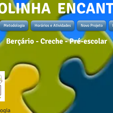
OLINHA ENCAN
Metodologia
Horários e Atividades
Novo Projeto
Berçário - Creche - Pré-escolar
logia