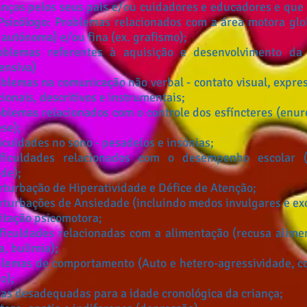
anças pelos seus pais e/ou cuidadores e educadores e que
Psicólogo:
Problemas relacionados com a área motora glob
autónoma) e/ou fina (ex. grafismo);
lemas referentes à aquisição e desenvolvimento da 
ensiva)
blemas na comunicação não verbal - contato visual, expres
ionais, descritivos e instrumentais;
emas relacionados com o controle dos esfíncteres (enure
se);
uldades no sono - pesadelos e insónias;
culdades relacionados com o desempenho escolar (i
de);
rbação de Hiperatividade e Défice de Atenção;
rbações de Ansiedade (incluindo medos invulgares e exc
ação psicomotora;
uldades relacionadas com a alimentação (recusa alimen
a, bulimia);
lemas de comportamento (Auto e hetero-agressividade, 
o);
s desadequadas para a idade cronológica da criança;