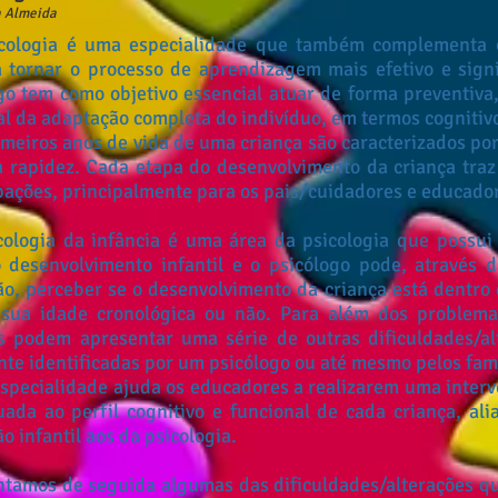
a Almeida
ologia é uma especialidade que também complementa o
 tornar o processo de aprendizagem mais efetivo e signi
go tem como objetivo essencial atuar de forma preventiva
al da adaptação completa do indivíduo, em termos cogniti
imeiros anos de vida de uma criança são caracterizados por
 rapidez. Cada etapa do desenvolvimento da criança traz
ações, principalmente para os pais/cuidadores e educado
ologia da infância é uma área da psicologia que possui
 desenvolvimento infantil e o psicólogo pode, através d
ão, perceber se o desenvolvimento da criança está dentr
 sua idade cronológica ou não. Para além dos problema
as podem apresentar uma série de outras dificuldades/a
nte identificadas por um psicólogo ou até mesmo pelos fam
pecialidade ajuda os educadores a realizarem uma interv
ada ao perfil cognitivo e funcional de cada criança, al
o infantil aos da psicologia.
tamos de seguida algumas das dificuldades/alterações qu