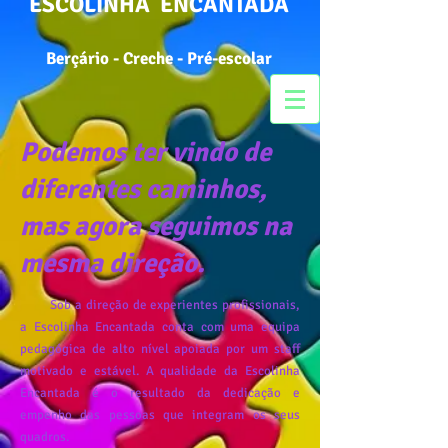
ESCOLINHA ENCANTADA
Berçário - Creche - Pré-escolar
Podemos ter vindo de
diferentes caminhos,
mas agora seguimos na
mesma direção.
Sob a direção de experientes profissionais,
a Escolinha Encantada conta com uma equipa
pedagógica de alto nível apoiada por um staff
motivado e estável. A qualidade da Escolinha
Encantada é o resultado da dedicação e
empenho das pessoas que integram os seus
quadros.