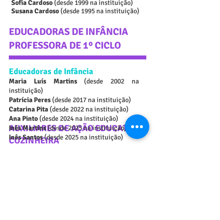
Sofia Cardoso
(desde 1999 na instituição)
Susana Cardoso
(desde 1995 na instituição)
EDUCADORAS DE INFÂNCIA
PROFESSORA DE 1º CICLO
Educadoras de Infância
Maria Luís Martins
(desde 2002 na
instituição)
Patrícia Peres
(desde 2017 na instituição)
Catarina Pita
(desde 2022 na instituição)
Ana Pinto
(desde 2024 na instituição)
AUXILIARES DE AÇÃO EDUCATIVA
Inês Martins
(desde 2025 na instituição)
Inês Santos
(desde 2025 na instituição)
COZINHEIRA
Auxiliares de ação educativa
Alexandra Palhinha
(desde 2006 na
instituição)