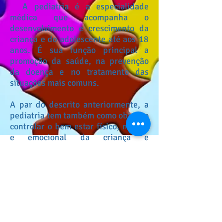
A pediatria é a especialidade
médica que acompanha o
desenvolvimento e crescimento da
criança e do adolescente até aos 18
anos. É sua função principal a
promoção da saúde, na prevenção
da doença e no tratamento das
situações mais comuns.
A par do descrito anteriormente, a
pediatria tem também como objetivo
controlar o bem estar físico, mental
e emocional da criança e
adolescente.
Contando com esta especialidade,
os familiares das crianças poderão
esclarecer dúvidas acerca da
propagação de doenças infecciosas,
promover estilos de vida saudáveis,