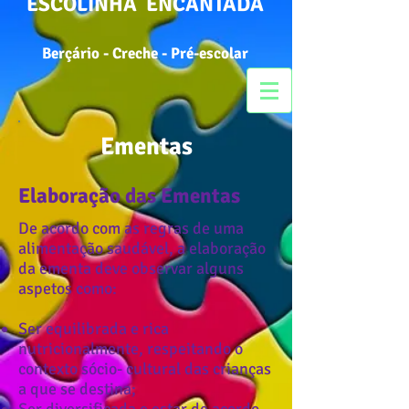
ESCOLINHA ENCANTADA
Berçário - Creche - Pré-escolar
Ementas
Elaboração das Ementas
De acordo com as regras de uma
alimentação saudável, a elaboração
da ementa deve observar alguns
aspetos como:
Ser equilibrada e rica
nutricionalmente, respeitando o
contexto sócio- cultural das crianças
a que se destina;