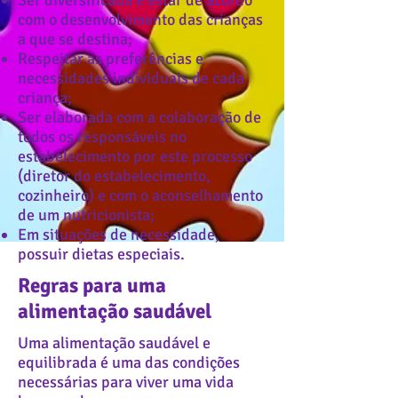
Ser diversificada e estar de acordo
com o desenvolvimento das crianças
a que se destina;
Respeitar as preferências e
necessidades individuais de cada
criança;
Ser elaborada com a colaboração de
todos os responsáveis no
estabelecimento por este processo
(diretor do estabelecimento,
cozinheiro) e com o aconselhamento
de um nutricionista;
Em situações de necessidade,
possuir dietas especiais.
Regras para uma
alimentação saudável
Uma alimentação saudável e
equilibrada é uma das condições
necessárias para viver uma vida