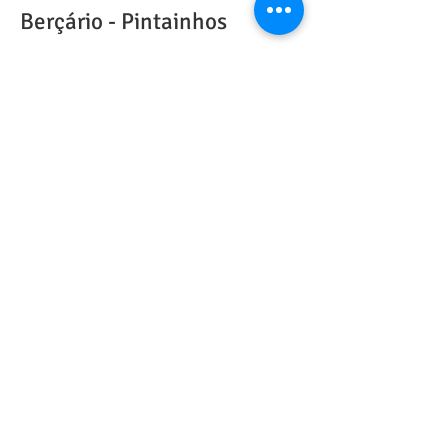
Berçário - Pintainhos
Sala dos Papagaios - 1 ano
Sala das Borboletas - 2 anos