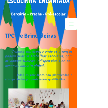
ESCOLINHA ENCANTADA
Berçário - Creche - Pré-escolar
TPC's e Brincadeiras
Criámos um espaço onde as crianças
podem aliar os trabalhos escolares, com
atividades lúdicas indispensáveis ao seu
desenvolvimento global.
Todas as atividades são planificadas e
acompanhadas por professores qualificados.