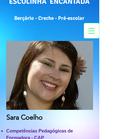
ESCOLINHA ENCANTADA
Berçário - Creche - Pré-escolar
Sara Coelho
Competências Pedagógicas de
Formadora - CAP