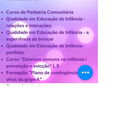
Curso de Pediatria Comunitária
Qualidade em Educação de Infância -
relações e interações
Qualidade em Educação de Infância - a
experiência de brincar
Qualidade em Educação de Infância -
portfolio
Curso "Doenças comuns na infância /
prevenção e evicção" I, II
Formação "Plano de contingência do
vírus da gripe A"
Curso de primeiros socorros
pediátricos - teoria e prática
Formação "Atendimento ao cliente"
Formação "Trabalho em equipa,
eficácia e ineficácia das equipas"
Educadora de Infância